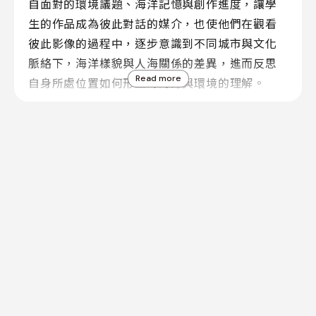
自面對的環境議題、海洋記憶與創作進度，讓學
生的作品成為彼此對話的媒介，也使他們在觀看
彼此影像的過程中，逐步意識到不同城市與文化
脈絡下，海洋樣貌與人海關係的差異，進而反思
Read more
自身所處位置如何形塑對海洋與環境的理解。
在跨國合作設計上，計畫特別發展「影像銀行
（Image Bank）」作為共創機制。學生以「海洋
生態」、「海洋故事」與「海洋污染」為主題，
大事記
線上資料庫
關於我們
聯絡我們
記錄各自生活環境中與海洋相關的影像素材，並
在最終創作中交叉使用不同國家的影像內容。透
過影像的共享與重組，學生在剪輯與敘事過程
(02)2704-8856
TEL
(02)2703-0626
FAX
中，實際經驗到環境議題如何跨越地域界線彼此
AD
100 台北市中正區銅山街13號二樓
D
連動，也讓作品本身即成為一種跨國合作的具體
展現。
「青少年發聲」是聚焦在一個特定的主題，帶有明確的創作意圖，並透過
能充分突顯青少年個體獨特性的表現方式，所進行的反省、學習與行動。
2021年我們進行第二屆合作，則以前一年的經驗