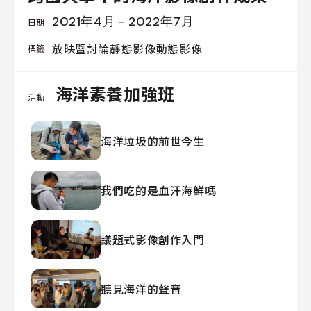
我
2021年4月－2022年7月
日期
們
放映暨討論
靜態影像
動態影像
標籤
海洋素養加強班
活動
線
上
海洋垃圾的前世今生
資
料
庫
我們吃的是血汗海鮮嗎
聯
絡
議題式影像創作入門
我
們
聽見海洋的聲音