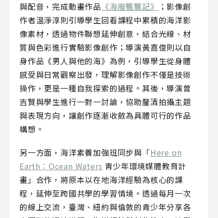
與配音，完成動畫作品
《海廢飄飄記》
；影像創
作者溫淨淳則引導學生回看課程中累積的海洋影
像素材，透過物件聯想延伸創意，結合光線、材
質與色彩進行實驗影像創作；導演黃嘉俊則以自
身作品《男人與他的海》為例，引導學生從身體
感受與日常觀察出發，理解影像創作不僅是技術
操作，更是一種自我探索的過程。其後，導演曾
吉賢與學生進行一對一討論，協助釐清拍攝主題
與表現方向，讓創作逐漸收斂為具體可行的作品
構想。
另一方面，海洋素養加強班同步與「
Here on
Earth：Ocean Waters
靑少年環境媒體教育計
畫」合作，將原本以在地海洋經驗為核心的課
程，延伸至跨國共學的學習情境。透過每月一次
的線上交流，臺灣、紐約與倫敦的青少年分享各