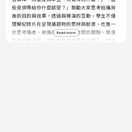
些安排帶給你什麼感受？」鼓勵大家思考拍攝背
後的目的與效果。透過與導演的互動，學生不僅
理解紀錄片在呈現議題時的思辨與創意，也進一
步思考攝者、被攝者、觀眾三者間的關聯。導演
Read more
最後提醒大家：當同學對某件事真正關心，就必
須走近它、投入時間與情感，且拍攝過程就是不
停的思考跟整理自己觀點的歷程。
大事記
線上資料庫
關於我們
聯絡我們
(02)2704-8856
TEL
(02)2703-0626
FAX
AD
100 台北市中正區銅山街13號二樓
D
「青少年發聲」是聚焦在一個特定的主題，帶有明確的創作意圖，並透過
能充分突顯青少年個體獨特性的表現方式，所進行的反省、學習與行動。