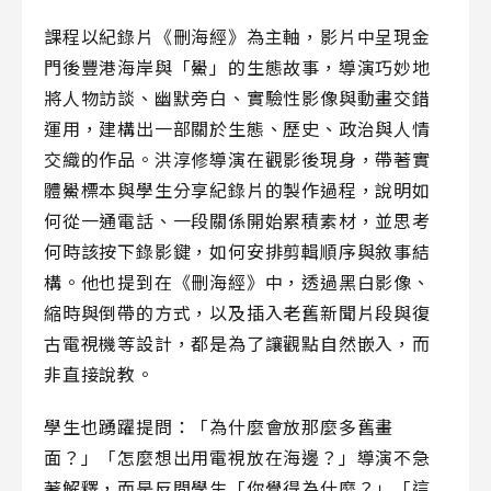
課程以紀錄片《刪海經》為主軸，影片中呈現金
門後豐港海岸與「鱟」的生態故事，導演巧妙地
將人物訪談、幽默旁白、實驗性影像與動畫交錯
運用，建構出一部關於生態、歷史、政治與人情
交織的作品。洪淳修導演在觀影後現身，帶著實
體鱟標本與學生分享紀錄片的製作過程，說明如
何從一通電話、一段關係開始累積素材，並思考
何時該按下錄影鍵，如何安排剪輯順序與敘事結
構。他也提到在《刪海經》中，透過黑白影像、
縮時與倒帶的方式，以及插入老舊新聞片段與復
古電視機等設計，都是為了讓觀點自然嵌入，而
非直接說教。
學生也踴躍提問：「為什麼會放那麼多舊畫
面？」「怎麼想出用電視放在海邊？」導演不急
著解釋，而是反問學生「你覺得為什麼？」「這