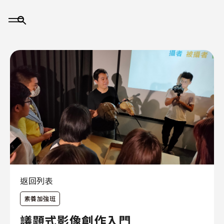
大
事
記
返回列表
素養加強班
關
於
議題式影像創作入門