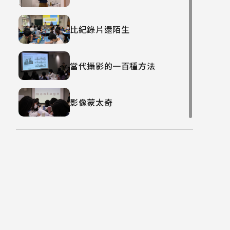
比紀錄片還陌生
當代攝影的一百種方法
影像蒙太奇