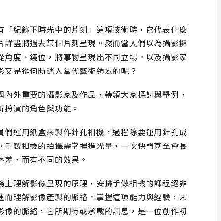
有「紀錄下時光中的片刻」這項技術時，它代表什麼
片詳盡將過去某個片刻呈現。然而當人們以為攝影擁
從角度、鏡位，將事物呈現出不同立場。以及攝影家
影又是從何時踏入當代藝術領域的呢？
國內外重要的攝影家及作品，帶領大家探討與舉例，
所扮演的角色與功能。
員們運用紙盒來製作針孔相機，過程除要運用針孔成
。手製相機的拍攝需掌握進光量，一次快門甚至會長
落差，而有不同的效果。
務上理解影像呈現的原理，安排手做相機的課程絕非
進而理解影像產製的脈絡。掌握這項能力與經驗，未
影像的脈絡，它所期待或承載的訊息，是一位創作初