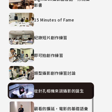
影書
15 Minutes of Fame
紀錄短片創作練習
即可拍創作練習
類型攝影創作練習討論
從針孔相機來談攝影的誕生
觀看的擴延，電影的基礎語彙