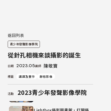
有誌竟成，第一次做攝影書就上
手
社群臉譜，攝影與網路的超連結
返回列表
自我的解構與再現，人像攝影拼
青少年發聲影像學院
貼術
從針孔相機來談攝影的誕生
不同距離的凝視，影像質地工作
坊
陳敬寶
2023.05
日期
講師
動手玩創意，關於物件動畫的故
標籤
講課及實作
靜態影像
事
2023青少年發聲影像學院
活動
剪輯回憶的重量，我的家庭影像
Lightbox攝影圖書館，打開攝