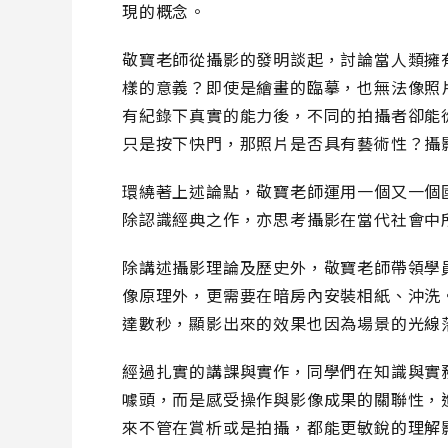
現的概念。
敬寶老師從攝影的發明談起，討論當人類擁
樣的意義？即使是繪畫的臨摹，也無法像照
有紀錄下真實的能力後，不同的拍攝者卻能
只是按下快門，那照片是否具有藝術性？攝
環繞著上述論點，敬寶老師運用一個又一個
除認識經典之作，亦思考攝影在當代社會中
除講述攝影理論及歷史外，敬寶老師帶領學
像原理外，更需要在暗房內安裝相紙、沖洗
達數秒，顯影出來的效果也因為場景的光線
經過扎實的講課與實作，同學們在知識與實
噱頭，而是感受操作與影像成果的關聯性，
來不管在賞析或是拍攝，都能更敏銳的理解