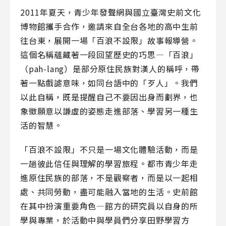
2011年夏天，青少年發聲網與國立臺灣史前文化
博物館攜手合作，邀請來自全台各地的高中生前
往台東，展開一場「百浪不設限」故事報導營。
這個名稱蘊藏著一段回望歷史的巧思—「百浪」
（pah-lang）是部分原住民族對漢人的稱呼，帶
著一點戲謔意味，如同台語中的「歹人」。我們
以此自稱，既是提醒自己不要因出身而劃界，也
象徵願意以謙虛的姿態走進部落、學習另一種生
活的智慧。
「百浪不設限」不只是一場文化體驗活動，而是
一趟彼此信任與理解的學習旅程。都市青少年走
進原住民族的部落，不是觀察者，而是以一起相
處、共同勞動，盡可能融入當地的生活。史前館
在其中扮演重要角色—館方的研究員以自身的所
學與專業，於活動中與學員們分享田野學習方