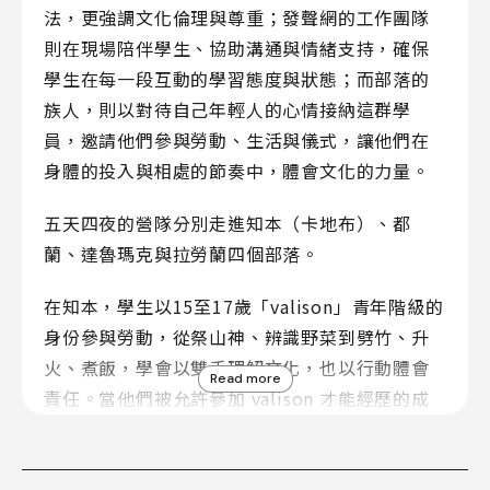
法，更強調文化倫理與尊重；發聲網的工作團隊
則在現場陪伴學生、協助溝通與情緒支持，確保
學生在每一段互動的學習態度與狀態；而部落的
族人，則以對待自己年輕人的心情接納這群學
員，邀請他們參與勞動、生活與儀式，讓他們在
身體的投入與相處的節奏中，體會文化的力量。
五天四夜的營隊分別走進知本（卡地布）、都
蘭、達魯瑪克與拉勞蘭四個部落。
在知本，學生以15至17歲「valison」青年階級的
身份參與勞動，從祭山神、辨識野菜到劈竹、升
火、煮飯，學會以雙手理解文化，也以行動體會
Read more
責任。當他們被允許參加 valison 才能經歷的成
年儀式——喝辣椒水、塗木炭、被竹子輕打—那
是一種「被接納」的象徵，也是一種信任的禮