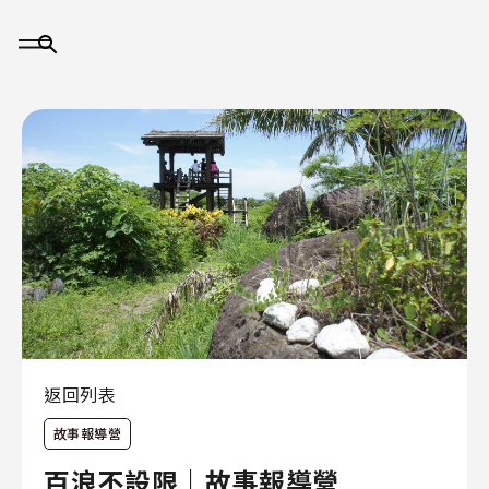
大
事
記
返回列表
故事報導營
關
於
百浪不設限｜故事報導營