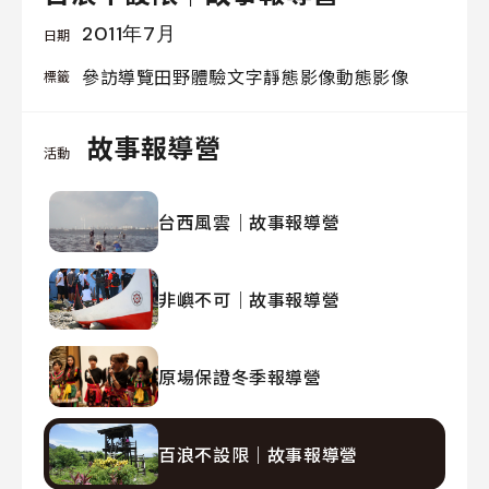
我
2011年7月
日期
們
參訪導覽
田野體驗
文字
靜態影像
動態影像
標籤
故事報導營
活動
線
上
台西風雲｜故事報導營
資
料
庫
非嶼不可｜故事報導營
聯
絡
原場保證冬季報導營
我
們
百浪不設限｜故事報導營