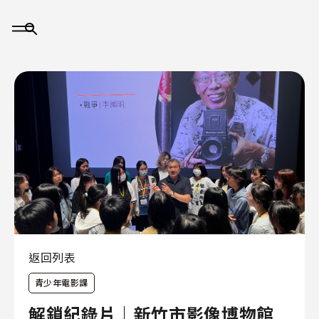
大
事
記
返回列表
青少年電影課
關
於
解鎖紀錄片｜新竹市影像博物館