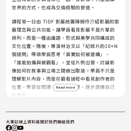
世界的方式，也成為交換經驗的管道。
課程第一日由 TIDF 影展統籌陳婉伶介紹影展的策
展理念與公共功能，讓學員看見影展不是片單的
排列，而是一種由議題、形式與美學共同構成的
文化位置。隨後，導演林治文以「紀錄片的10+N
個提問」帶領學員思考「真實如何被建構」、
「誰能拍攝與被觀看」，並從片例出發，討論影
像如何在敘事與立場之間做出取捨。學員不只是
理解影片內容，而是在觀看過程中看見創作者的
位置，學習從閱讀、分析到詮釋，逐步建構自己
Read more
的觀看。
第二日由 TIDF 節目策畫鍾佩樺帶領學員進入特別
單元「比紀錄片還陌生」，透過動畫、聲音與檔
大事記
線上資料庫
關於我們
聯絡我們
案影像等形式，討論紀錄片如何跨越傳統呈現。