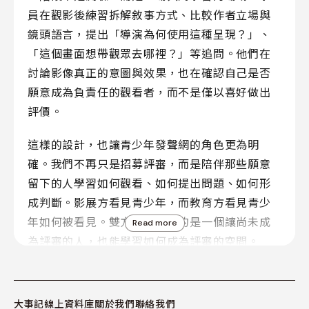
員在觀影後練習拆解敘事方式、比較作者立場與
鏡頭語言，提出「導演為何使用這種呈現？」、
「這個畫面想帶觀眾去哪裡？」等追問。他們在
討論影像真正的意圖與效果，也在確認自己是否
願意成為負責任的觀看者，而不是僅以喜好做出
評價。
這樣的設計，也讓青少年發聲網的角色更為明
確。我們不再只是招募評審，而是陪伴那些願意
留下的人學習如何觀看、如何提出問題、如何形
成判斷。影展方看見青少年，而教育方看見青少
年如何被看見。雙方共同建構的是一個讓尚未成
Read more
為評審的人，也能學習如何成為評審的空間。
培訓由 TIDF 團隊開場，帶領學員從影展本身開始
認識影像。策展單元、徵片、選片，以及文化位
大事記
線上資料庫
關於我們
聯絡我們