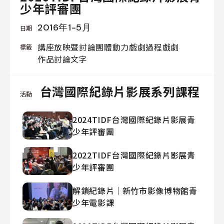
少年評審團
我
們
2016年1-5月
日期
講座
放映暨討論
團體動力戲劇
過程戲劇
標籤
作品討論
文字
線
台灣國際紀錄片影展系列課程
上
活動
資
料
2024TIDF台灣國際紀錄片影展青
庫
少年評審團
聯
2022TIDF台灣國際紀錄片影展青
絡
少年評審團
我
們
解鎖紀錄片｜新竹市影像博物館青
少年電影課