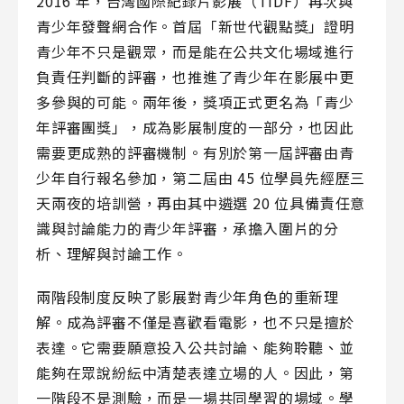
2016 年，台灣國際紀錄片影展（TIDF）再次與
青少年發聲網合作。首屆「新世代觀點獎」證明
青少年不只是觀眾，而是能在公共文化場域進行
負責任判斷的評審，也推進了青少年在影展中更
多參與的可能。兩年後，獎項正式更名為「青少
年評審團獎」，成為影展制度的一部分，也因此
需要更成熟的評審機制。有別於第一屆評審由青
少年自行報名參加，第二屆由 45 位學員先經歷三
天兩夜的培訓營，再由其中遴選 20 位具備責任意
識與討論能力的青少年評審，承擔入圍片的分
析、理解與討論工作。
兩階段制度反映了影展對青少年角色的重新理
解。成為評審不僅是喜歡看電影，也不只是擅於
表達。它需要願意投入公共討論、能夠聆聽、並
能夠在眾說紛紜中清楚表達立場的人。因此，第
一階段不是測驗，而是一場共同學習的場域。學