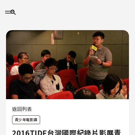
大
事
記
返回列表
青少年電影課
關
於
2016TIDF台灣國際紀錄片影展青