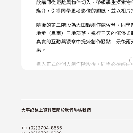
欣講師從距離與物件切入，帶領學生探索物
媒介，引導同學思考影像的觸感，並以相片
隨後的第三階段為大田野創作練習營。同學
地步（卑南）三地部落，進行三天的沉浸式
真實的互動與觀察中提煉創作觀點。最後兩
果。
進入正式的個人創作階段後，同學必須經由
不同，是本屆課程納入攝影書概念，因此所
持續由創作講師提供分組指導，本屆亦特別
樺講師與擅長製本的藝術家周武翰，協助同
輯與編排思考。
大事記
線上資料庫
關於我們
聯絡我們
原訂在作品完成後即可展出，但因疫情而延
品順利受邀參加 2022 年草率季展覽，
見。
(02)2704-8856
TEL