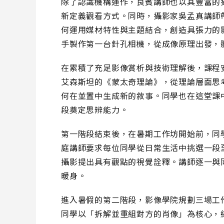
除了認識機構運作，良賓講師也以其豐富的
新定義觀看方式。同時，攝影家吳孟真講師
何運用媒材特性與主題結合，創造具張力的
手製作第一台針孔相機，從成像原理出發，
在累積了充足影像賞析與技術理解後，課程
艾森斯坦的《蒙太奇理論》，從理論層面思
何在並置中生成新的敘事。同學也在這堂課
段奠定思辨能力。
第一階段結束後，在暑期工作坊開始前，同學需完成
庭講師要求每位同學從日常生活中挑選一段至
攝影提出具有觀點的視覺詮釋。講師逐一與
暖身。
進入暑假的第二階段，影像學院規劃三場工
同學以「拆解並重組對方的肖像」為核心，