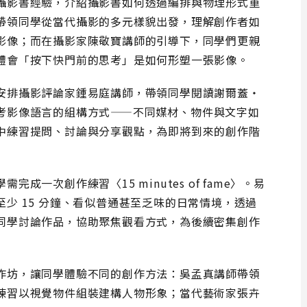
攝影書經驗，介紹攝影書如何透過編排與物理形式重
帶領同學從當代攝影的多元樣貌出發，理解創作者如
影像；而在攝影家陳敬寶講師的引導下，同學們更親
體會「按下快門前的思考」是如何形塑一張影像。
安排攝影評論家鍾易庭講師，帶領同學閱讀謝爾蓋・
考影像語言的組構方式——不同媒材、物件與文字如
中練習提問、討論與分享觀點，為即將到來的創作階
一次創作練習〈15 minutes of fame〉。易
少 15 分鐘、看似普通甚至乏味的日常情境，透過
同學討論作品，協助聚焦觀看方式，為後續密集創作
作坊，讓同學體驗不同的創作方法：吳孟真講師帶領
練習以視覺物件組裝建構人物形象；當代藝術家張卉