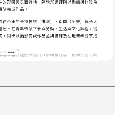
件的形體與表面質地；陳欣彤講師則以編織與材質為
拼貼完成作品。
前往台東的卡拉魯然（排灣）、都蘭（阿美）與卡大
體驗。在青年帶領下參與勞動、生活與文化課程，從
天，同學以攝影完成作品並與講師及在地青年分享成
Read more
提案大會與講師討論自己的拍攝計畫。與往年最大的
有同學的最終成果皆需以「攝影書」形式呈現。除了
安排攝影書製作工作坊，邀請長期研究攝影書的朱盈
學從影像整合到物理製作，完整理解攝影書的閱讀邏
後半年。然而也因本屆成果以攝影書為主要媒介，作
讓同學的創作在更專業、更廣泛的出版現場獲得交流與看