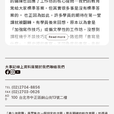
的鋪陳也回應了工作坊的核心提問—我們的教育
常給大家標準答案，但其實很多事是沒有標準答
案的。 也正因為如此，許多學員的期待在第一堂
課就被翻轉。有學員後來回想，原本以為會是
「加強寫作技巧」或偏文學性的工作坊，沒想到
課程幾乎不談技巧訓練，而是一路追問「書寫是
Read more
什麼」：歷史裡的書寫、不同角度的書寫、非創
造性寫作，甚至走到書寫之後的出版與公共性。
這種「跟想像不一樣、但有驚喜」的感受，也成
為課程最重要的入口—先讓觀點鬆動，才有可能
大事記
線上資料庫
關於我們
聯絡我們
真正開始研究。
翻開課本的背面：教科書博物館與「版本政治」
(02)2704-8856
TEL
(02)2703-0626
FAX
接著，課程把視角轉回教育現場最熟悉的媒介
AD
100 台北市中正區銅山街13號二樓
D
——歷史課本。學員走進收藏各年代、各版本教
科書的空間（包含國家教育研究院相關資源），
「青少年發聲」是聚焦在一個特定的主題，帶有明確的創作意圖，並透過