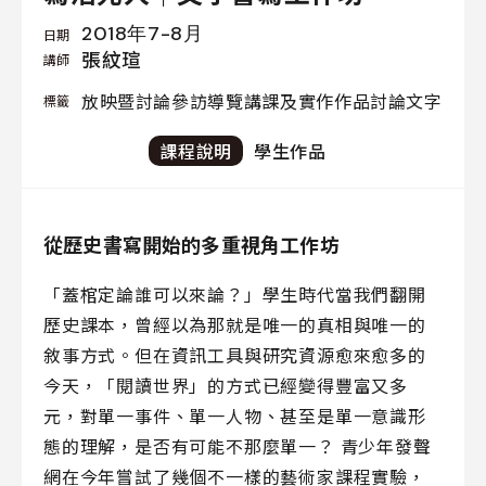
我
2018年7-8月
日期
們
張紋瑄
講師
放映暨討論
參訪導覽
講課及實作
作品討論
文字
標籤
課程說明
學生作品
線
上
資
從歷史書寫開始的多重視角工作坊
料
庫
「蓋棺定論誰可以來論？」學生時代當我們翻開
歷史課本，曾經以為那就是唯一的真相與唯一的
聯
敘事方式。但在資訊工具與研究資源愈來愈多的
絡
我
今天，「閱讀世界」的方式已經變得豐富又多
們
元，對單一事件、單一人物、甚至是單一意識形
態的理解，是否有可能不那麼單一？ 青少年發聲
網在今年嘗試了幾個不一樣的藝術家課程實驗，