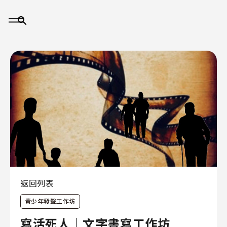
大
事
記
返回列表
青少年發聲工作坊
關
於
寫活死人｜文字書寫工作坊